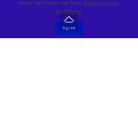
Mehr erfahren sie hier.
Datenschutz
Richtlinie
.
Agree
filosofia aziendale
I nostri valori
Onesti, corretti e affidabili. Noi
teniamo alla consulenza personale